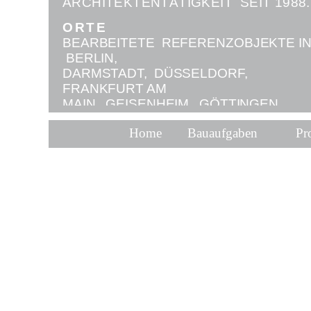
ARCHITEKTENTÄTIGKEIT SEIT 1988.
DURCH ENERGIE-
UND
ORTE
KOSTENBEWUSSTE PLANUNG, SOWI
BEARBEITETE REFERENZOBJEKTE I
DURCH NACHHALTIGE NUTZBARKEI
BERLIN,
UND ERWEITERBARE STRUKTUREN
DARMSTADT, DÜSSELDORF,
FRANKFURT AM
MAIN, GEISENHEIM, GÖTTINGEN,
KALININGRAD,
Home
Bauaufgaben
Pro
HAMBURG, LUDWIGSHAFEN.