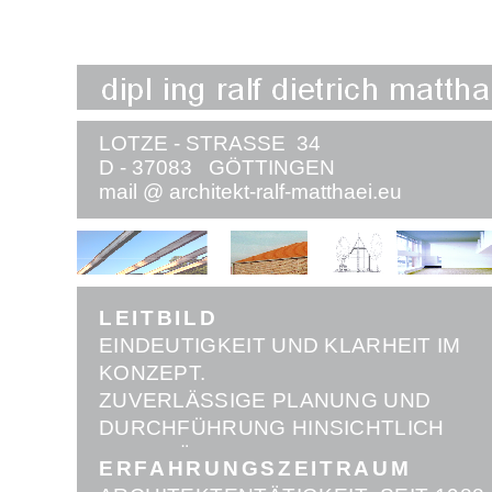
LOTZE -
STRASSE 34
D -
37083 GÖTTINGEN
mail @ architekt-
ralf-
matthaei.eu
.DE
LEITBILD
EINDEUTIGKEIT UND KLARHEIT IM
KONZEPT.
ZUVERLÄSSIGE PLANUNG UND
DURCHFÜHRUNG HINSICHTLICH
QUALITÄT, KOSTEN UND TERMINEN.
ERFAHRUNGSZEITRAUM
ZUKUNFTSGEEIGNETE ARCHITEKTU