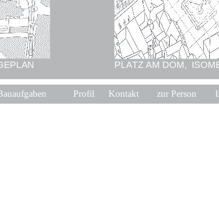
AGEPLAN
PLATZ AM DOM, ISOM
Bauaufgaben
Profil
Kontakt
zur Person